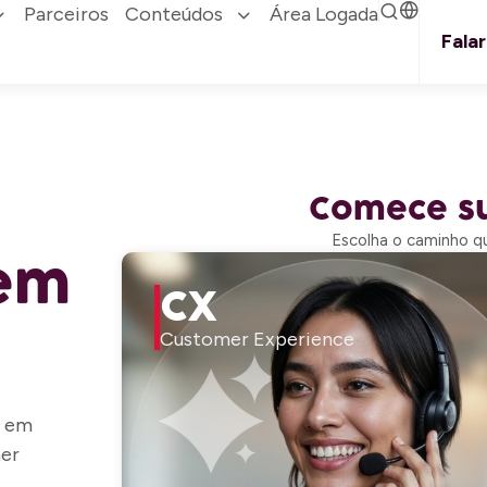
Parceiros
Conteúdos
Área Logada
Fala
Comece su
Escolha o caminho qu
em
CX
Customer Experience
a em
mer