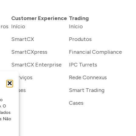
Customer Experience
Trading
iros
Início
Início
SmartCX
Produtos
SmartCXpress
Financial Compliance
SmartCX Enterprise
IPC Turrets
Serviços
Rede Connexus
Cases
Smart Trading
mo
Cases
. O
 dados
e. Não