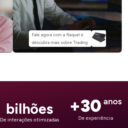
Fale agora com a Raquel e
descubra mais sobre Trading
+
30
 anos
bilhões
De experiência
De interações otimizadas