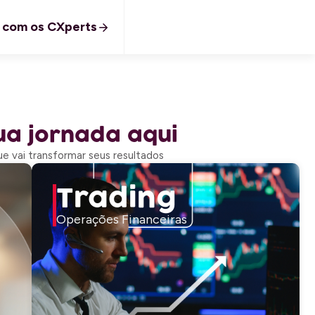
r com os CXperts
a jornada aqui
e vai transformar seus resultados
Trading
Operações Financeiras