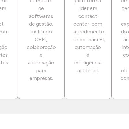
rma
completa
plataforma
em
vem
de
líder em
te
softwares
contact
ct
de gestão,
center, com
exp
 com
incluindo
atendimento
do 
CRM,
omnichannel,
an
ção
colaboração
automação
int
rios
e
e
co
tes.
automação
inteligência
para
artificial.
efi
empresas.
com