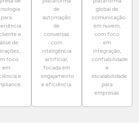
presa de
plataforma
plataforma
cnologia
de
global de
para
automação
comunicação
eriência
de
em nuvem,
cliente e
conversas
com foco
álise de
com
em
erações,
inteligência
integração,
m foco
artificial,
confiabilidade
em
focada em
e
ciência e
engajamento
escalabilidade
pliance.
e eficiência.
para
empresas.