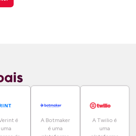
bais
Verint é
A Botmaker
A Twilio é
uma
é uma
uma