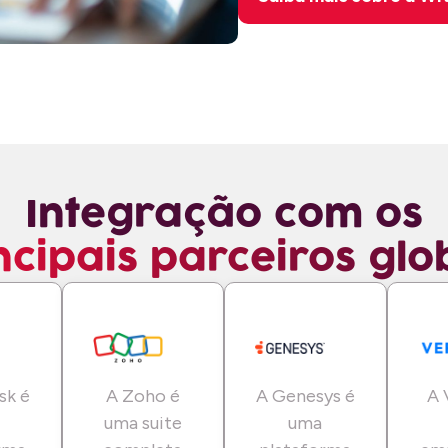
Integração com os
ncipais parceiros glo
sk é
A Zoho é
A Genesys é
A 
uma suite
uma