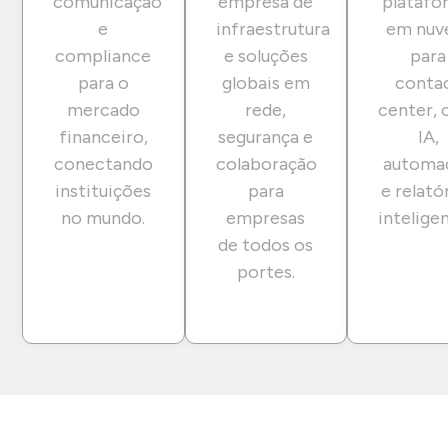
comunicação
empresa de
platafo
e
infraestrutura
em nu
compliance
e soluções
para
para o
globais em
conta
mercado
rede,
center,
financeiro,
segurança e
IA,
conectando
colaboração
automa
instituições
para
e relató
no mundo.
empresas
inteligen
de todos os
portes.