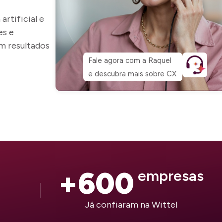
rtificial e
es e
m resultados
Fale agora com a Raquel
e descubra mais sobre CX
+
600
 empresas
Já confiaram na Wittel