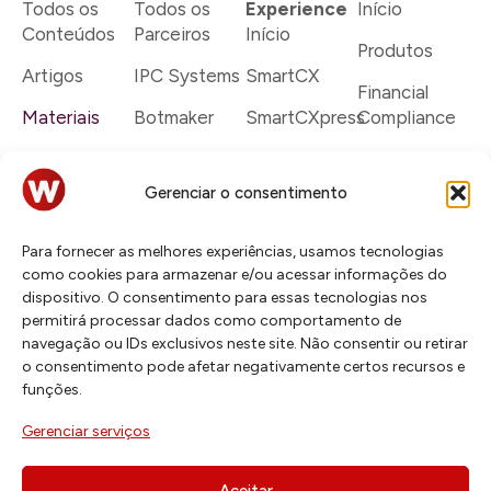
Todos os
Todos os
Experience
Início
Conteúdos
Parceiros
Início
Produtos
Artigos
IPC Systems
SmartCX
Financial
Materiais
Botmaker
SmartCXpress
Compliance
Dicionário
Cisco
SmartCX
IPC Turrets
Systems
Enterprise
Gerenciar o consentimento
Rede
Genesys
Serviços
Connexus
Para fornecer as melhores experiências, usamos tecnologias
Talkdesk
Cases
Smart
como cookies para armazenar e/ou acessar informações do
Trading
dispositivo. O consentimento para essas tecnologias nos
Twilio
permitirá processar dados como comportamento de
Cases
navegação ou IDs exclusivos neste site. Não consentir ou retirar
Verint
o consentimento pode afetar negativamente certos recursos e
funções.
Zoho
Gerenciar serviços
Aceitar