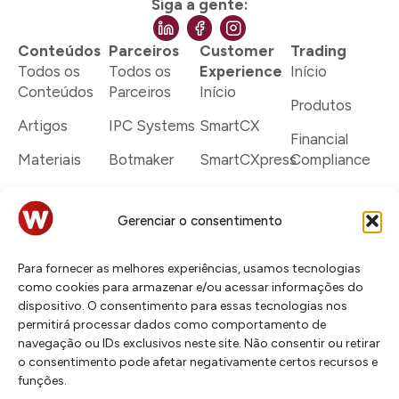
Siga a gente:
Conteúdos
Parceiros
Customer
Trading
Todos os
Todos os
Experience
Início
Conteúdos
Parceiros
Início
Produtos
Artigos
IPC Systems
SmartCX
Financial
Materiais
Botmaker
SmartCXpress
Compliance
Dicionário
Cisco
SmartCX
IPC Turrets
Systems
Enterprise
Gerenciar o consentimento
Rede
Genesys
Serviços
Connexus
Para fornecer as melhores experiências, usamos tecnologias
Talkdesk
Cases
Smart
como cookies para armazenar e/ou acessar informações do
Trading
dispositivo. O consentimento para essas tecnologias nos
Twilio
permitirá processar dados como comportamento de
Cases
navegação ou IDs exclusivos neste site. Não consentir ou retirar
Verint
o consentimento pode afetar negativamente certos recursos e
funções.
Zoho