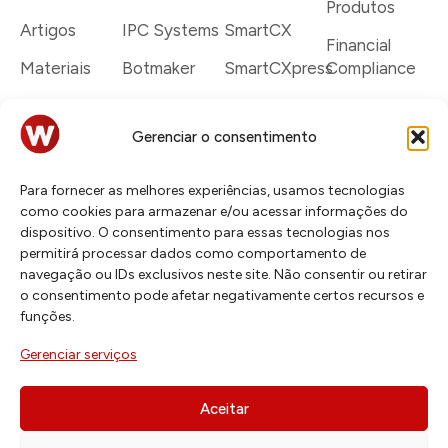
Produtos
Artigos
IPC Systems
SmartCX
Financial
Materiais
Botmaker
SmartCXpress
Compliance
Dicionário
Cisco
SmartCX
IPC Turrets
Systems
Enterprise
Gerenciar o consentimento
Rede
Genesys
Serviços
Connexus
Para fornecer as melhores experiências, usamos tecnologias
Talkdesk
Cases
Smart
como cookies para armazenar e/ou acessar informações do
Trading
dispositivo. O consentimento para essas tecnologias nos
Twilio
permitirá processar dados como comportamento de
Cases
navegação ou IDs exclusivos neste site. Não consentir ou retirar
Verint
o consentimento pode afetar negativamente certos recursos e
funções.
Zoho
Gerenciar serviços
Aceitar
© 2026 Todos os direitos reservados a Wittel.